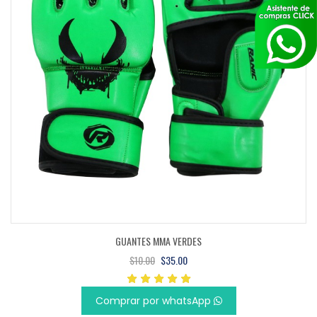
ES MMA VERDES
GUANTES DE
.00
$35.00
$45
por whatsApp
Comprar 