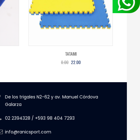
TATAMI
0.00
22.00
De los trigales N2-62 y av. Manuel Córdova
Galarza
02 2394328 / +593 98 404 7293
info@ranicsport.com