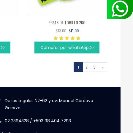
PESAS DE TOBILLO 2KG
$13.00
$11.00
p
Comprar por whatsApp
1
2
3
»
De los trigales N2-62 y av. Manuel Córdova
Galarza
02 2394328 / +593 98 404 7293