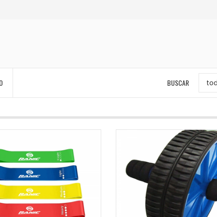
O
BUSCAR
to