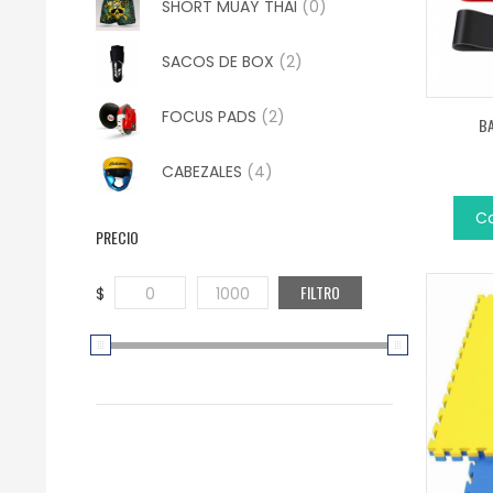
SHORT MUAY THAI
(0)
SACOS DE BOX
(2)
FOCUS PADS
(2)
BA
CABEZALES
(4)
C
PRECIO
FILTRO
$
0
1000