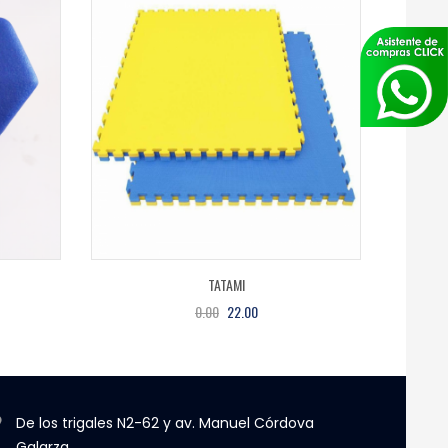
TATAMI
0.00
22.00
De los trigales N2-62 y av. Manuel Córdova
Galarza